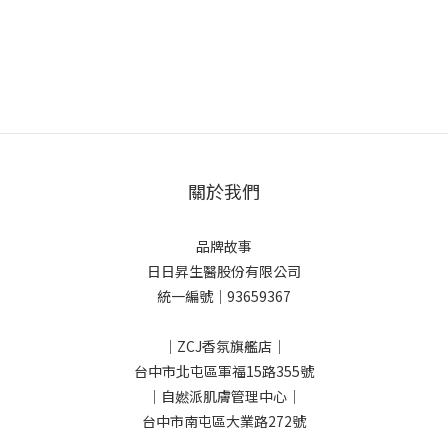
關於我們
品牌故事
日日昇生醫股份有限公司
統一編號｜93659367
｜ZCJ香氛旗艦店｜
台中市北屯區軍福15路355號
｜自㜣派肌膚管理中心｜
台中市南屯區大業路272號