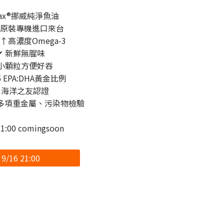
pax®挪威純淨魚油
國原裝專機進口來台
%↑高濃度Omega-3
✔ 新鮮無腥味
 小顆粒方便好吞
15 EPA:DHA黃金比例
 海洋之友認證
證多項重金屬、污染物檢驗
21:00 comingsoon
9/16 21:00