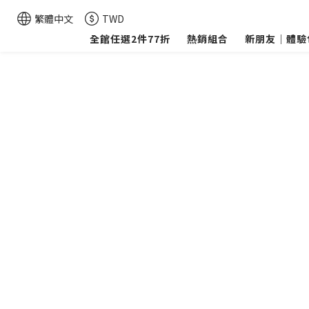
繁體中文
TWD
全館任選2件77折
熱銷組合
新朋友｜體驗