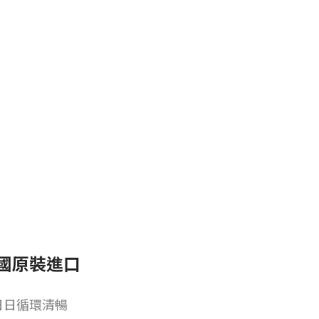
國原裝進口
日日循環清暢