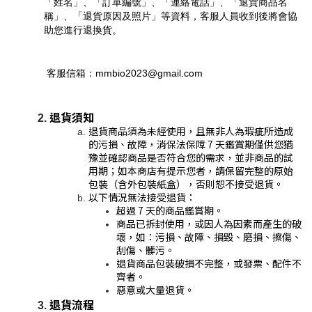
「姓名」、「訂單編號」、「連絡電話」、「退貨商品名
稱」、「退貨原因及照片」等資料，客服人員收到後將會協
助您進行退換貨。
 客服信箱：mmbio2023@gmail.com
退貨須知
退貨商品須為未經使用，且無非人為瑕疵所造成
的污損、故障，消保法保障 7 天鑑賞期僅供您猶
豫並確認商品是否符合您的需求，並非商品的試
用期；如本商店有提示您者，請保留完整的原始
包裝（含外包裝紙盒），否則恕不接受退貨。
以下情況無法接受退貨：
超過 7 天的商品鑑賞期。
商品已拆封使用，或因人為因素而產生的破
壞，如：污損、故障、損毀、磨損、擦傷、
刮傷、髒污。
退貨商品包裝破損不完整，或發票、配件不
齊者。
惡意或大量退貨。
退貨流程