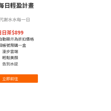
每日輕盈計畫
代謝水水每一日
日日茶$899
自動顯示為折扣價格
個帳號限購一盒
漫步雲端
輕鬆美顏
告別水逆
立即前往