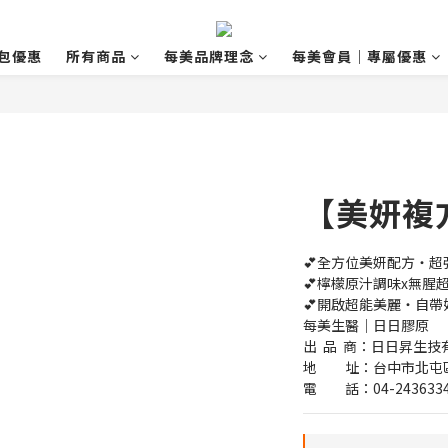
包優惠
所有商品
每美品牌理念
每美會員｜專屬優惠
【美妍複
💕全方位美妍配方‧超
💕檸檬原汁調味x無腥
💕開啟超能美麗‧自帶
每美生醫｜日日膠原
出  品  商：日日昇生技
地　　址：台中市北屯區
電　　話：04-243633