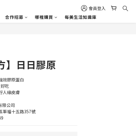
會員登入
合作招募
哪裡購買
每美生活知識庫
方】日日膠原
強效膠原蛋白
超好吃
好人緣皮膚
有限公司 
軍福十五路357號
49