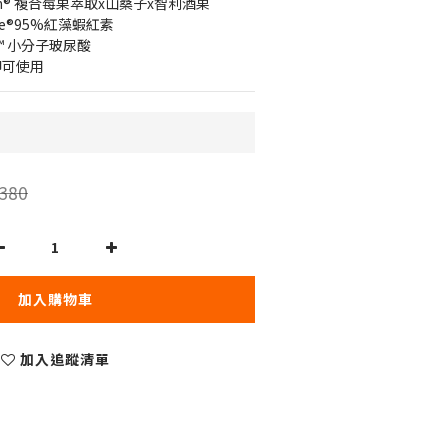
xin® 複合莓果萃取x山桑子x智利酒果
ure®95%紅藻蝦紅素
x™ 小分子玻尿酸
即可使用
380
加入購物車
加入追蹤清單