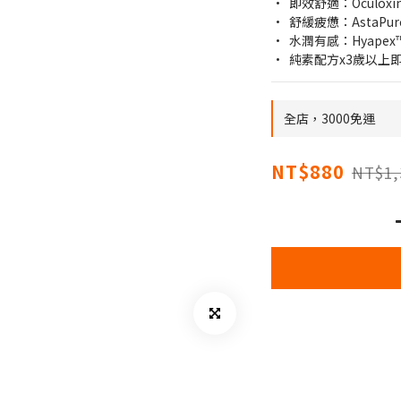
•  即效舒適：Oculo
•  舒緩疲憊：AstaP
•  水潤有感：Hyape
•  純素配方x3歲以上
全店，3000免運
NT$880
NT$1,