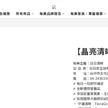
包優惠
所有商品
每美品牌理念
每美會員｜專屬優惠
【晶亮清
每美生醫｜日日清晰
出  品  商：日日昇生技
地　　址：台中市北屯區
電　　話：04-243633
✔ 每日一包即可補足
✔ 全齡適用營養品
✔ 添加足量葉黃素、
✔ 採用國際大廠原料認
•  守護清晰：FloraGL