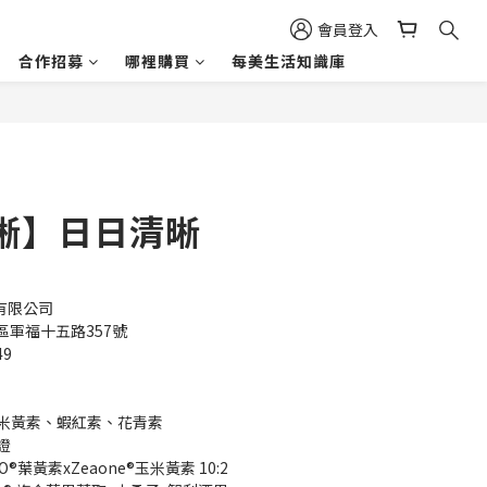
會員登入
合作招募
哪裡購買
每美生活知識庫
晰】日日清晰
有限公司 
軍福十五路357號
49
玉米黃素、蝦紅素、花青素
證
O®葉黃素xZeaone®玉米黃素 10:2