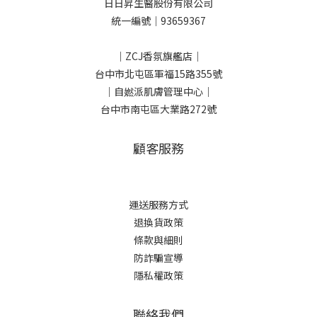
日日昇生醫股份有限公司
統一編號｜93659367
｜ZCJ香氛旗艦店｜
台中市北屯區軍福15路355號
｜自㜣派肌膚管理中心｜
台中市南屯區大業路272號
顧客服務
運送服務方式
退換貨政策
條款與細則
防詐騙宣導
隱私權政策
聯絡我們