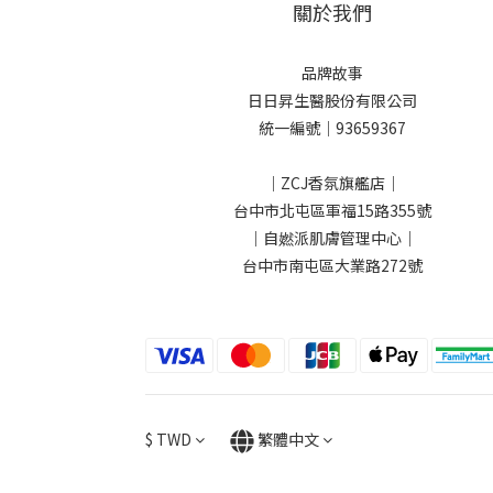
關於我們
品牌故事
日日昇生醫股份有限公司
統一編號｜93659367
｜ZCJ香氛旗艦店｜
台中市北屯區軍福15路355號
｜自㜣派肌膚管理中心｜
台中市南屯區大業路272號
$
TWD
繁體中文