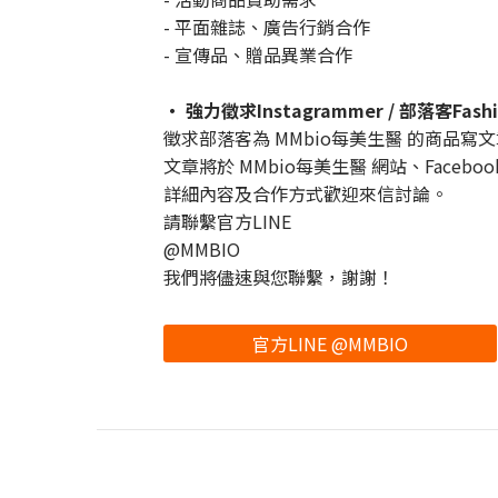
- 平面雜誌、廣告行銷合作
- 宣傳品、贈品異業合作
・ 強力徵求Instagrammer / 部落客Fashi
徵求部落客為 MMbio每美生醫 的商品寫文章及
文章將於 MMbio每美生醫 網站、Facebook
詳細內容及合作方式歡迎來信討論。
請聯繫官方LINE
@MMBIO
我們將儘速與您聯繫，謝謝！
官方LINE @MMBIO