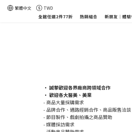
繁體中文
TWD
全館任選2件77折
熱銷組合
新朋友｜體驗
・ 誠摯歡迎各界廠商跨領域合作
・ 歡迎各大醫美、美業
- 商品大量採購需求
- 品牌合作、通路經銷合作、商品販售洽談
- 節目製作、戲劇拍攝之商品贊助
- 媒體採訪需求
- 活動商品贊助需求