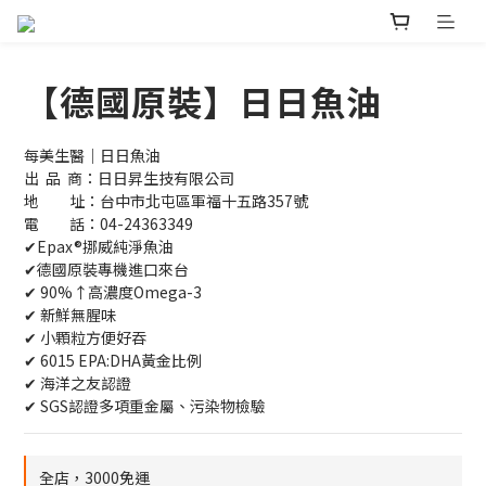
【德國原裝】日日魚油
每美生醫｜日日魚油
出  品  商：日日昇生技有限公司 
地　　址：台中市北屯區軍福十五路357號
電　　話：04-24363349
✔Epax®挪威純淨魚油
✔德國原裝專機進口來台
✔ 90%↑高濃度Omega-3
✔ 新鮮無腥味
✔ 小顆粒方便好吞
✔ 6015 EPA:DHA黃金比例
✔ 海洋之友認證
✔ SGS認證多項重金屬、污染物檢驗
全店，3000免運