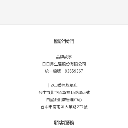
關於我們
品牌故事
日日昇生醫股份有限公司
統一編號｜93659367
｜ZCJ香氛旗艦店｜
台中市北屯區軍福15路355號
｜自㜣派肌膚管理中心｜
台中市南屯區大業路272號
顧客服務