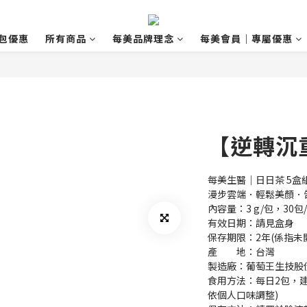
包優惠
所有商品
每美品牌理念
每美會員｜專屬優惠
【逆轉沉
每美生醫｜日日茶 5盒
漫步雲端．輕鬆美顏．
內容量：3 g/包，30包
有效日期：請見盒身　
保存期限：2年(係指未開
產　　地：台灣　
製造廠：葡萄王生技股
食用方法：每日2包，建
依個人口味調整)