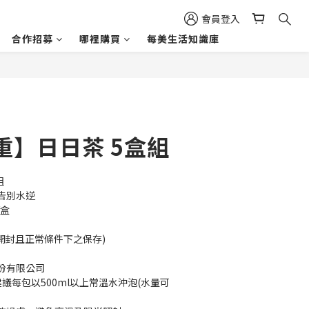
會員登入
合作招募
哪裡購買
每美生活知識庫
重】日日茶 5盒組
組
告別水逆
/盒
　
封且正常條件下之保存)     
份有限公司
議每包以500ml以上常溫水沖泡(水量可