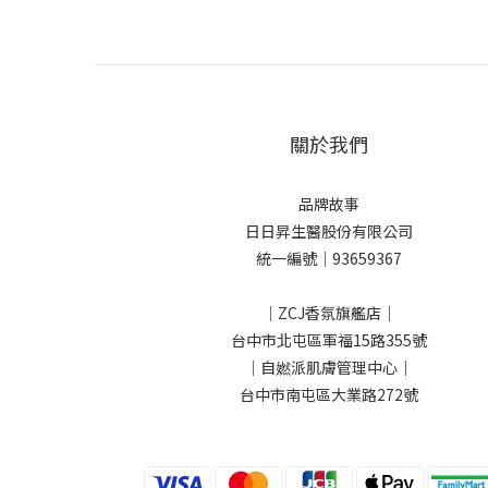
關於我們
品牌故事
日日昇生醫股份有限公司
統一編號｜93659367
｜ZCJ香氛旗艦店｜
台中市北屯區軍福15路355號
｜自㜣派肌膚管理中心｜
台中市南屯區大業路272號