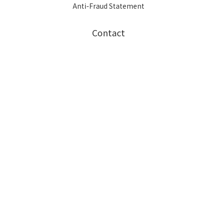
Anti-Fraud Statement
Contact
Phone / XX-XXX-XXX-XXX
Hours / XXXX-XXXX
Mail / XXX@XXXX.COM
$
TWD
English