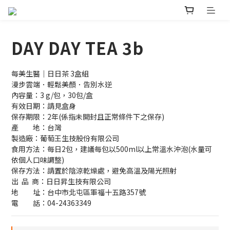
DAY DAY TEA 3b
每美生醫｜日日茶 3盒組
漫步雲端．輕鬆美顏．告別水逆
內容量：3 g/包，30包/盒
有效日期：請見盒身　　
保存期限：2年(係指未開封且正常條件下之保存)     
產　　地：台灣　
製造廠：葡萄王生技股份有限公司
食用方法：每日2包，建議每包以500ml以上常溫水沖泡(水量可
依個人口味調整)
保存方法：請置於陰涼乾燥處，避免高溫及陽光照射
出  品  商：日日昇生技有限公司 
地　　址：台中市北屯區軍福十五路357號
電　　話：04-24363349