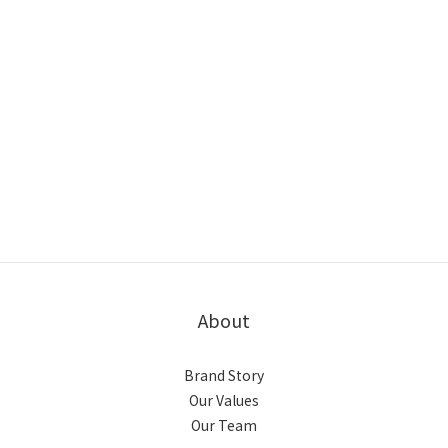
About
Brand Story
Our Values
Our Team