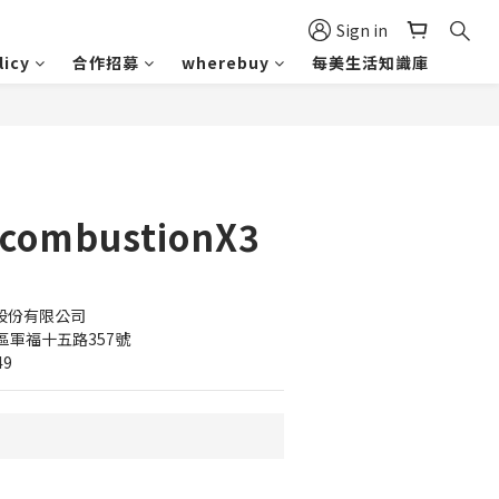
Sign in
icy
合作招募
wherebuy
每美生活知識庫
 combustionX3
醫股份有限公司 
軍福十五路357號
49