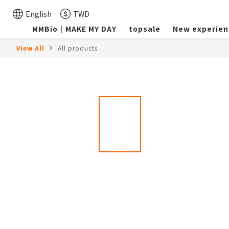
English
TWD
MMBio｜MAKE MY DAY
topsale
New experien
View All
All products