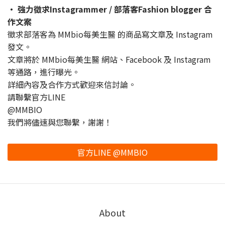
・ 強力徵求Instagrammer / 部落客Fashion blogger 合
作文案
徵求部落客為 MMbio每美生醫 的商品寫文章及 Instagram
發文。
文章將於 MMbio每美生醫 網站、Facebook 及 Instagram
等通路，進行曝光。
詳細內容及合作方式歡迎來信討論。
請聯繫官方LINE
@MMBIO
我們將儘速與您聯繫，謝謝！
官方LINE @MMBIO
About