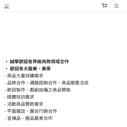
・ 誠摯歡迎各界廠商跨領域合作
・ 歡迎各大醫美、美業
- 商品大量採購需求
- 品牌合作、通路經銷合作、商品販售洽談
- 節目製作、戲劇拍攝之商品贊助
- 媒體採訪需求
- 活動商品贊助需求
- 平面雜誌、廣告行銷合作
- 宣傳品、贈品異業合作