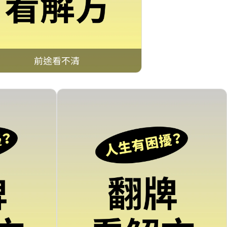
前途看不清
點擊查看 →