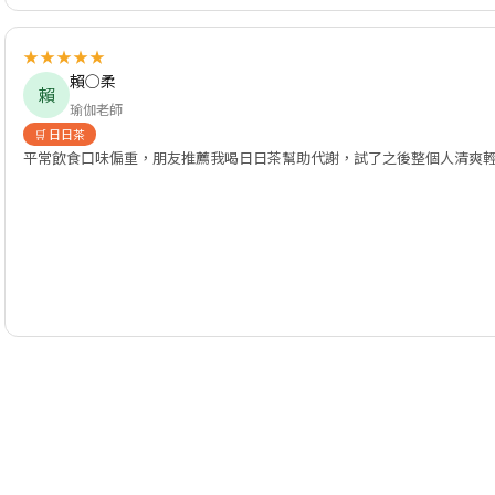
★★★★★
賴○柔
賴
瑜伽老師
🛒 日日茶
平常飲食口味偏重，朋友推薦我喝日日茶幫助代謝，試了之後整個人清爽