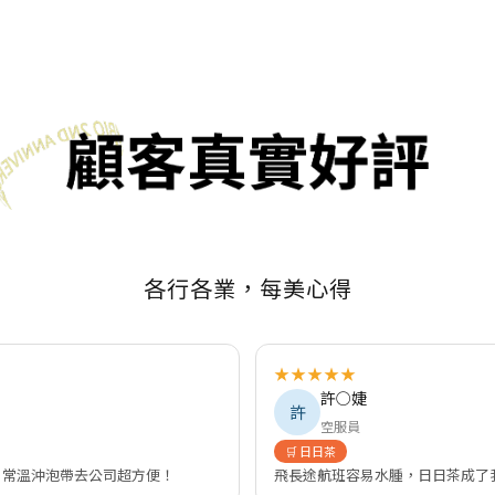
各行各業，每美心得
★★★★★
許○婕
許
空服員
🛒 日日茶
，常溫沖泡帶去公司超方便！
飛長途航班容易水腫，日日茶成了