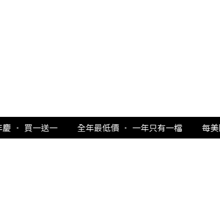
全年最低價
・
一年只有一檔
每美開啟
・
健康美