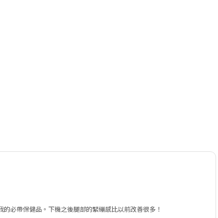
我的必帶保健品。下機之後腿部的緊繃感比以前改善很多！