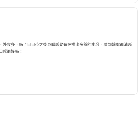
、外食多，喝了日日茶之後身體感覺有在排出多餘的水分，臉部輪廓都清晰
口感很好喝！