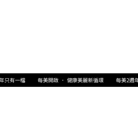
每美開啟
・
健康美麗新循環
每美2週年慶
・
買一送一