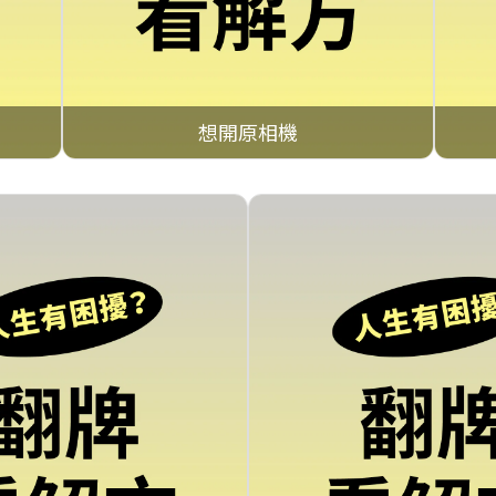
想開原相機
點擊查看 →