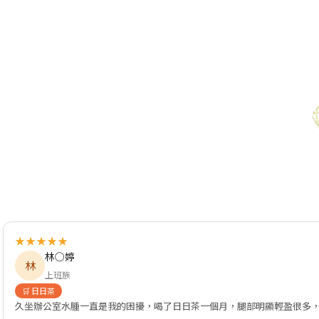
★★★★★
林○婷
林
上班族
🛒 日日茶
久坐辦公室水腫一直是我的困擾，喝了日日茶一個月，腿部明顯輕盈很多