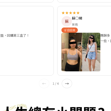
★★★★★
蘇○晴
蘇
業務
🛒 日日茶
輕盈，回購第三盒了！
應酬多
一些，
←
→
1 / 4