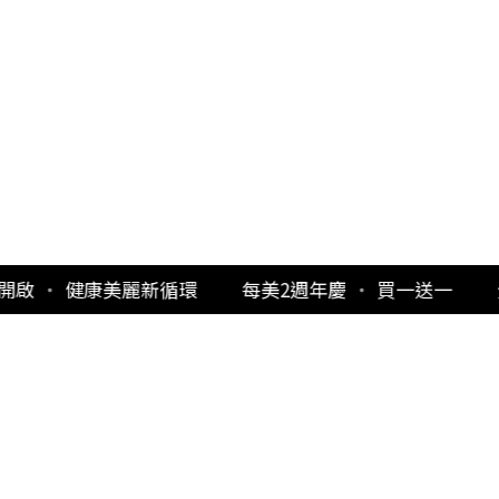
麗新循環
每美2週年慶
・
買一送一
全年最低價
・