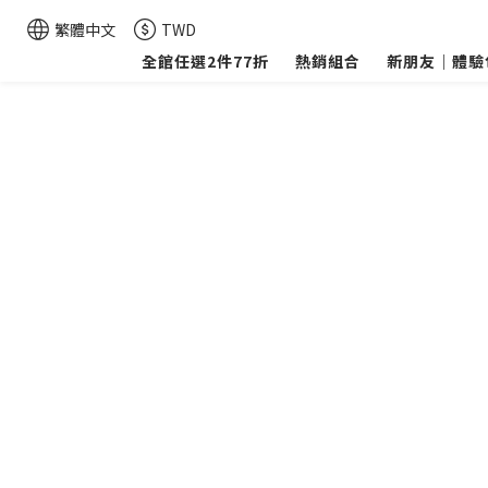
繁體中文
TWD
全館任選2件77折
熱銷組合
新朋友｜體驗