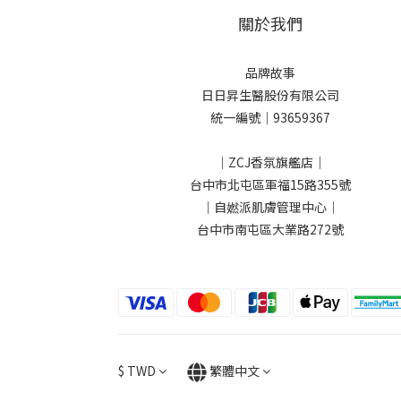
關於我們
品牌故事
日日昇生醫股份有限公司
統一編號｜93659367
｜ZCJ香氛旗艦店｜
台中市北屯區軍福15路355號
｜自㜣派肌膚管理中心｜
台中市南屯區大業路272號
$
TWD
繁體中文