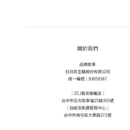
關於我們
品牌故事
日日昇生醫股份有限公司
統一編號｜93659367
｜ZCJ香氛旗艦店｜
台中市北屯區軍福15路355號
｜自㜣派肌膚管理中心｜
台中市南屯區大業路272號