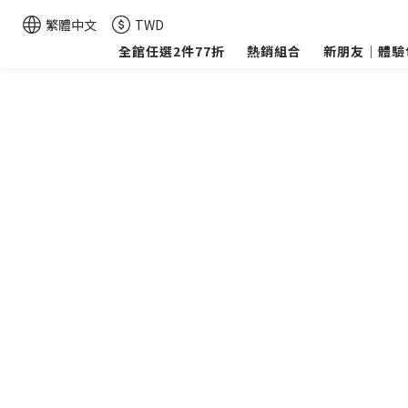
繁體中文
TWD
全館任選2件77折
熱銷組合
新朋友｜體驗