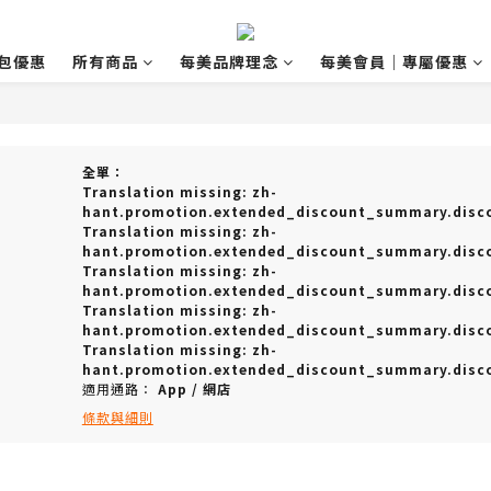
包優惠
所有商品
每美品牌理念
每美會員｜專屬優惠
全單：
Translation missing: zh-
hant.promotion.extended_discount_summary.disco
Translation missing: zh-
hant.promotion.extended_discount_summary.disco
Translation missing: zh-
hant.promotion.extended_discount_summary.disco
Translation missing: zh-
hant.promotion.extended_discount_summary.disco
Translation missing: zh-
hant.promotion.extended_discount_summary.disco
適用通路：
App
/
網店
條款與細則