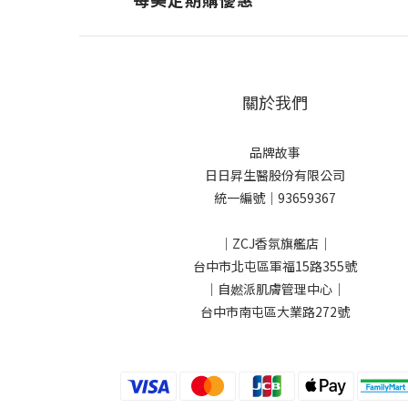
關於我們
品牌故事
日日昇生醫股份有限公司
統一編號｜93659367
｜ZCJ香氛旗艦店｜
台中市北屯區軍福15路355號
｜自㜣派肌膚管理中心｜
台中市南屯區大業路272號