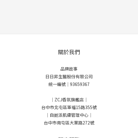
關於我們
品牌故事
日日昇生醫股份有限公司
統一編號｜93659367
｜ZCJ香氛旗艦店｜
台中市北屯區軍福15路355號
｜自㜣派肌膚管理中心｜
台中市南屯區大業路272號