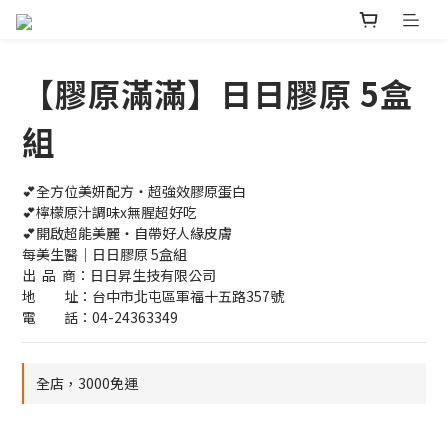
【膠原滿滿】日日膠原 5盒
組
💕全方位美妍配方‧超強效膠原蛋白
💕檸檬原汁調味x無腥超好吃
💕開啟超能美麗‧自帶好人緣皮膚
每美生醫｜日日膠原 5盒組
出  品  商：日日昇生技有限公司 
地　　址：台中市北屯區軍福十五路357號
電　　話：04-24363349
全店，3000免運