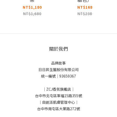
NT$1,180
NT$168
NT$1,680
NT$238
關於我們
品牌故事
日日昇生醫股份有限公司
統一編號｜93659367
｜ZCJ香氛旗艦店｜
台中市北屯區軍福15路355號
｜自㜣派肌膚管理中心｜
台中市南屯區大業路272號