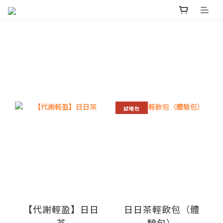
試喝包
【代謝輕盈】日日
日日茶輕飲包（體
茶
驗包）