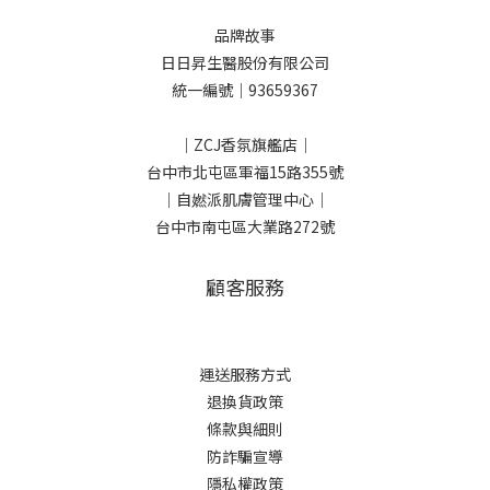
品牌故事
日日昇生醫股份有限公司
統一編號｜93659367
｜ZCJ香氛旗艦店｜
台中市北屯區軍福15路355號
｜自㜣派肌膚管理中心｜
台中市南屯區大業路272號
顧客服務
運送服務方式
退換貨政策
條款與細則
防詐騙宣導
隱私權政策