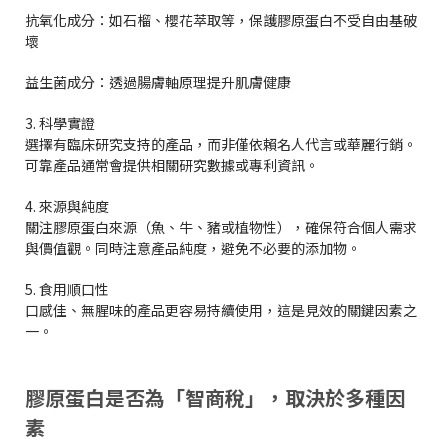
抗氧化成分：如石榴、櫻花萃取等，保護膠原蛋白不受自由基破
壞
益生菌成分：透過腸膚軸原理提升肌膚健康
3. 科學實證
選擇有臨床研究支持的產品，而非僅依賴名人代言或華麗行銷。
可靠產品通常會提供相關研究數據或專利資訊。
4. 來源與純度
關注膠原蛋白來源（魚、牛、豬或植物性），確保符合個人需求
與價值觀。同時注意產品純度，避免不必要的添加物。
5. 食用順口性
口感佳、無腥味的產品更容易持續使用，這是見效的關鍵因素之
一。
膠原蛋白是否為「智商稅」，取決於多種因
素