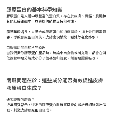
膠原蛋白的基本科學知識
膠原蛋白是人體中最豐富的蛋白質，存在於皮膚、骨骼、肌腱和
其他結締組織中，負責提供結構支持和彈性。
隨著年齡增長，人體合成膠原蛋白的速度減緩，加上外在因素影
響，導致膠原蛋白流失，皮膚出現皺紋、鬆弛等老化跡象。
口服膠原蛋白的科學原理
當我們攝取膠原蛋白產品時，無論來自食物或補充劑，都會在消
化過程中被分解成小分子氨基酸和短肽，然後被腸道吸收。
關鍵問題在於：這些成分能否有效促進皮膚
膠原蛋白生成？
研究證據怎麼說？
近年研究顯示，特定的膠原蛋白肽確實可能向纖維母細胞發出信
號，刺激皮膚膠原蛋白合成。