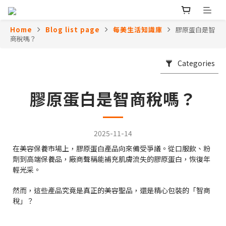
Home
Blog list page
每美生活知識庫
膠原蛋白是智
商稅嗎？
Categories
膠原蛋白是智商稅嗎？
2025-11-14
在美容保養市場上，膠原蛋白產品向來備受爭議。從口服飲、粉
劑到高端保養品，廠商聲稱能補充肌膚流失的膠原蛋白，恢復年
輕光采。
然而，這些產品究竟是真正的美容聖品，還是精心包裝的「智商
稅」？