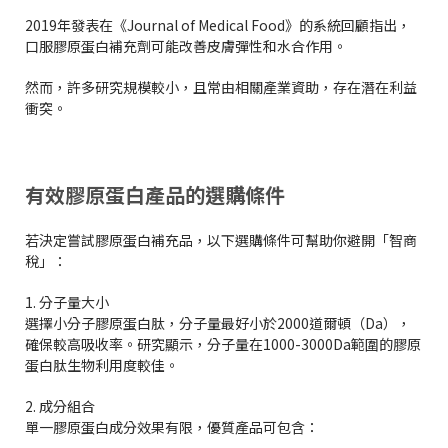
2019年發表在《Journal of Medical Food》的系統回顧指出，
口服膠原蛋白補充劑可能改善皮膚彈性和水合作用。
然而，許多研究規模較小，且常由相關產業資助，存在潛在利益
衝突。
有效膠原蛋白產品的選購條件
若決定嘗試膠原蛋白補充品，以下選購條件可幫助你避開「智商
稅」：
1. 分子量大小
選擇小分子膠原蛋白肽，分子量最好小於2000道爾頓（Da），
確保較高吸收率。研究顯示，分子量在1000-3000Da範圍的膠原
蛋白肽生物利用度較佳。
2. 成分組合
單一膠原蛋白成分效果有限，優質產品可包含：