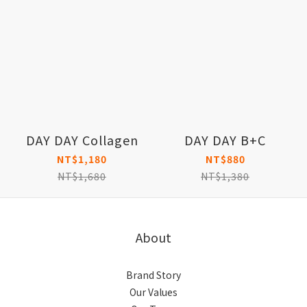
DAY DAY Collagen
DAY DAY B+C
NT$1,180
NT$880
NT$1,680
NT$1,380
About
Brand Story
Our Values